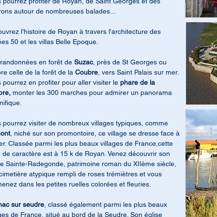
 pourrez profiter de Royan, de Saint Georges et des
rons autour de nombreuses balades...
uvrez l'histoire de Royan à travers l'architecture des
es 50 et les villas Belle Epoque.
randonnées en forêt de
Suzac
, près de St Georges ou
re celle de la forêt de la
Coubre
, vers Saint Palais sur mer.
 pourrez en profiter pour aller visiter le
phare de la
bre,
monter les 300 marches pour admirer un panorama
ifique.
 pourrez visiter de nombreux villages typiques, comme
ont
, niché sur son promontoire, ce village se dresse face à
er. Classée parmi les plus beaux villages de France,cette
e de caractère est à 15 k de Royan. Venez découvrir son
se Sainte-Radegonde, patrimoine roman du XIIème siècle,
cimetière atypique rempli de roses trémiètres et vous
enez dans les petites ruelles colorées et fleuries.
ac sur seudre
, classé également parmi les plus beaux
ages de France, situé au bord de la Seudre. Son église