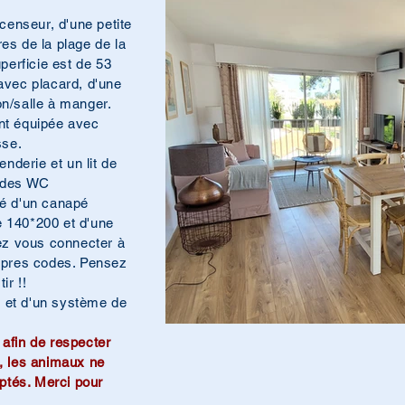
scenseur, d'une petite
es de la plage de la
erficie est de
53
avec placard, d'une
n/salle à manger.
nt équipée avec
sse.
derie et un lit de
t des WC
pé d'un canapé
 140*200 et d'une
rez vous connecter à
ropres codes. Pensez
ir !!
te et d'un système de
afin de respecter
, les animaux ne
tés. Merci pour