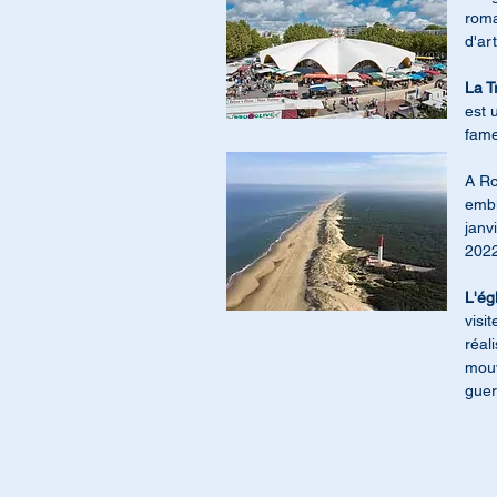
roma
d'ar
La T
est 
fame
A Ro
embl
janv
2022
L'ég
visi
réal
mouv
guer