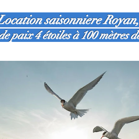
Location saisonniere Royan
de paix 4 étoiles à 100 mètres d