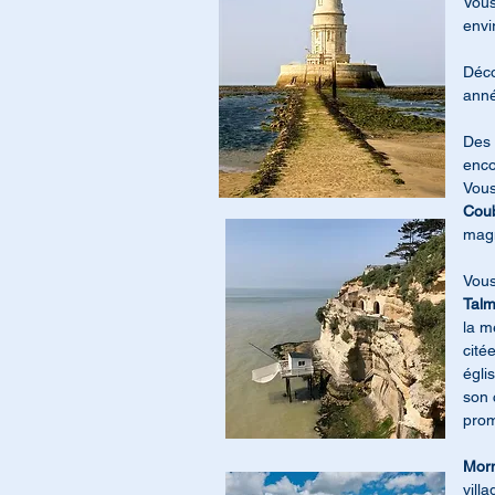
Vous
envi
Déco
anné
Des 
enco
Vous
Cou
magn
Vous
Talm
la m
cité
égli
son 
prom
Morn
vill