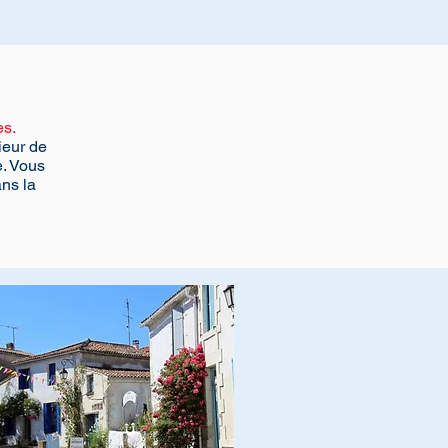
es.
ieur de
e. Vous
ans la