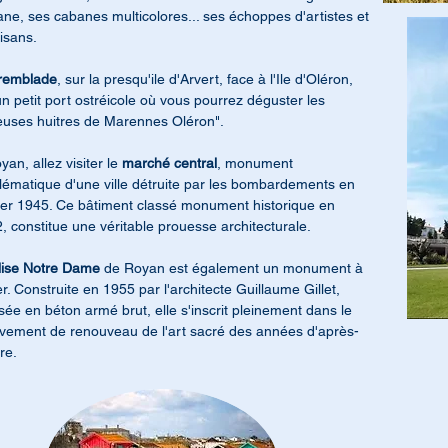
ne, ses cabanes multicolores... ses échoppes d'artistes et
tisans.
remblade
, sur la presqu'ile d'Arvert, face à l'Ile d'Oléron,
un petit port ostréicole où vous pourrez déguster les
uses huitres de Marennes Oléron".
yan, allez visiter le
marché central
, monument
ématique d'une ville détruite par les bombardements en
ier 1945. Ce bâtiment classé monument historique en
, constitue une véritable prouesse architecturale.
lise Notre Dame
de Royan est également un monument à
ter. Construite en 1955 par l'architecte Guillaume Gillet,
isée en béton armé brut, elle s'inscrit pleinement dans le
ement de renouveau de l'art sacré des années d'après-
re.